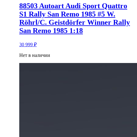
88503 Autoart Audi Sport Quattro
S1 Rally San Remo 1985 #5 W.
Röhrl/C. Geistdörfer Winner Rally
San Remo 1985 1:18
30 999
₽
Нет в наличии