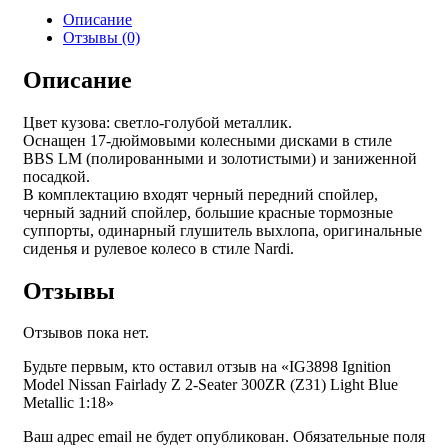
Ignition
Описание
Model
Отзывы (0)
Nissan
Fairlady
Описание
Z
2-
Цвет кузова: светло-голубой металлик.
Seater
Оснащен 17‑дюймовыми колесными дисками в стиле
300ZR
BBS LM (полированными и золотистыми) и заниженной
(Z31)
посадкой.
Light
В комплектацию входят черный передний спойлер,
Blue
черный задний спойлер, большие красные тормозные
Metallic
суппорты, одинарный глушитель выхлопа, оригинальные
1:18
сиденья и рулевое колесо в стиле Nardi.
Отзывы
Отзывов пока нет.
Будьте первым, кто оставил отзыв на «IG3898 Ignition
Model Nissan Fairlady Z 2-Seater 300ZR (Z31) Light Blue
Metallic 1:18»
Ваш адрес email не будет опубликован.
Обязательные поля