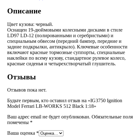
Ferrari
LB-
Описание
WORKS
512
Цвет кузова: черный.
Black
Оснащен 19-дюймовыми колесными дисками в стиле
1:18
LD97 LD-12 (полированными и серебристыми) и
специальным обвесом (передний бампер, передние и
задние подкрылки, антикрыло). Ключевые особенности
включают красные тормозные суппорты, специальные
наклейки по всему кузову, стандартное рулевое колесо,
красные сиденья и четырехстворчатый глушитель.
Отзывы
Отзывов пока нет.
Будьте первым, кто оставил отзыв на «IG3750 Ignition
Model Ferrari LB-WORKS 512 Black 1:18»
Ваш адрес email не будет опубликован.
Обязательные поля
помечены
*
Ваша оценка
*