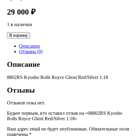
29 000
₽
1 в наличии
Количество
В корзину
товара
08802RS
Описание
Kyosho
Отзывы (0)
Rolls
Royce
Описание
Ghost
Red/Silver
8802RS Kyosho Rolls Royce Ghost Red/Silver 1:18
1:18
Отзывы
Отзывов пока нет.
Будьте первым, кто оставил отзыв на «08802RS Kyosho
Rolls Royce Ghost Red/Silver 1:18»
Ваш адрес email не будет опубликован.
Обязательные поля
помечены
*