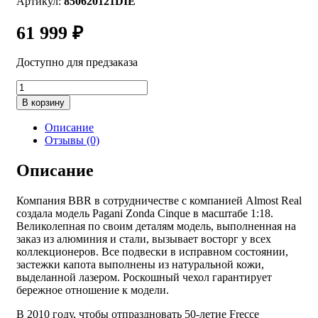
Артикул:
850620121DIE
61 999
₽
Доступно для предзаказа
Количество
товара
В корзину
850620121DIE
BBR
Описание
Models/Almost
Отзывы (0)
Real
Pagani
Описание
Zonda
Tricolore
Компания BBR в сотрудничестве с компанией Almost Real
Special
создала модель Pagani Zonda Cinque в масштабе 1:18.
Pack
Великолепная по своим деталям модель, выполненная на
1:18
заказ из алюминия и стали, вызывает восторг у всех
коллекционеров. Все подвески в исправном состоянии,
застежки капота выполнены из натуральной кожи,
выделанной лазером. Роскошный чехол гарантирует
бережное отношение к модели.
В 2010 году, чтобы отпраздновать 50-летие Frecce