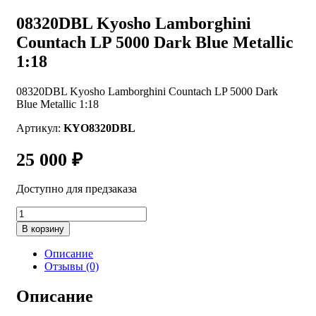
08320DBL Kyosho Lamborghini
Countach LP 5000 Dark Blue Metallic
1:18
08320DBL Kyosho Lamborghini Countach LP 5000 Dark
Blue Metallic 1:18
Артикул:
KYO8320DBL
25 000
₽
Доступно для предзаказа
Количество
товара
Alternative:
В корзину
08320DBL
Kyosho
Описание
Lamborghini
Отзывы (0)
Countach
LP
Описание
5000
Dark