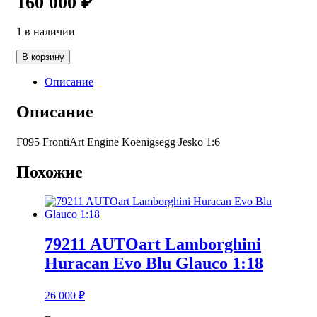
160 000
₽
1 в наличии
Количество
В корзину
товара
F095
Описание
FrontiArt
Engine
Описание
Koenigsegg
Jesko
F095 FrontiArt Engine Koenigsegg Jesko 1:6
1:6
Похожие
79211 AUTOart Lamborghini
Huracan Evo Blu Glauco 1:18
26 000
₽