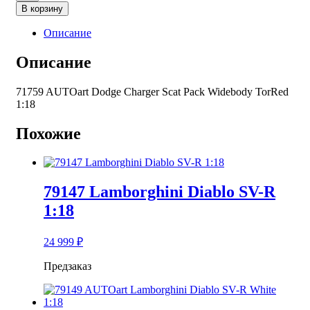
товара
В корзину
71759
AUTOart
Описание
Dodge
Charger
Описание
Scat
Pack
71759 AUTOart Dodge Charger Scat Pack Widebody TorRed
Widebody
1:18
TorRed
1:18
Похожие
79147 Lamborghini Diablo SV-R
1:18
24 999
₽
Предзаказ