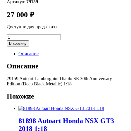
Артикул:
79159
27 000
₽
Доступно для предзаказа
Количество
товара
В корзину
79159
AUTOart
Описание
Lamborghini
Diablo
Описание
SE
30th
79159 Autoart Lamborghini Diablo SE 30th Anniversary
Anniversary
Edition (Deep Black Metallic) 1:18
Edition
Deep
Black
Похожие
Metallic
1:18
81898 Autoart Honda NSX GT3
2018 1:18