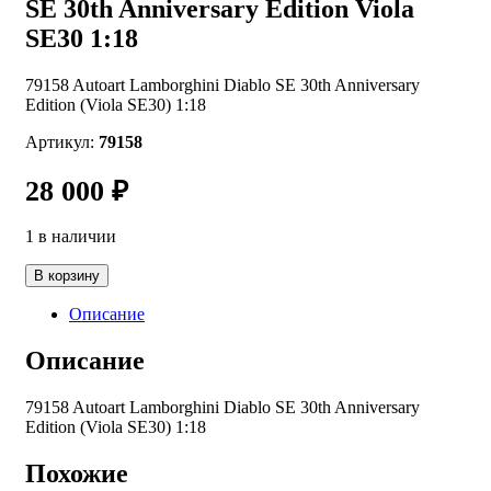
SE 30th Anniversary Edition Viola
SE30 1:18
79158 Autoart Lamborghini Diablo SE 30th Anniversary
Edition (Viola SE30) 1:18
Артикул:
79158
28 000
₽
1 в наличии
Количество
В корзину
товара
79158
Описание
AUTOart
Lamborghini
Описание
Diablo
SE
79158 Autoart Lamborghini Diablo SE 30th Anniversary
30th
Edition (Viola SE30) 1:18
Anniversary
Edition
Похожие
Viola
SE30