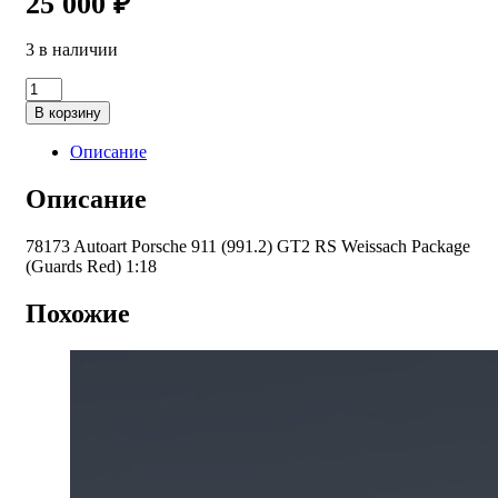
25 000
₽
3 в наличии
Количество
товара
В корзину
78173
AUTOart
Описание
Porsche
911
Описание
(991.2)
GT2
78173 Autoart Porsche 911 (991.2) GT2 RS Weissach Package
RS
(Guards Red) 1:18
Weissach
Package
Guards
Похожие
Red
1:18