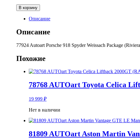
Количество
В корзину
товара
77924
Описание
AUTOart
Porsche
Описание
918
Spyder
77924 Autoart Porsche 918 Spyder Weissach Package (Riviera
Riviera
Blue
Похожие
1:18
78768 AUTOart Toyota Celica Lif
19 999
₽
Нет в наличии
81809 AUTOart Aston Martin Van