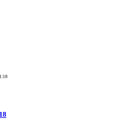
1:18
18