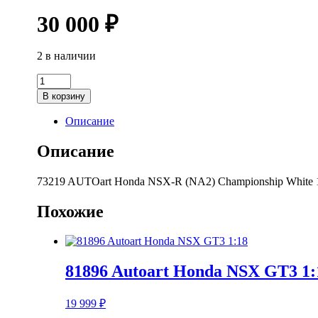
30 000
₽
2 в наличии
Количество
товара
В корзину
73219
AUTOart
Описание
Honda
NSX-
Описание
R
(NA2)
73219 AUTOart Honda NSX-R (NA2) Championship White 
Championship
White
1:18
Похожие
81896 Autoart Honda NSX GT3 1:
19 999
₽