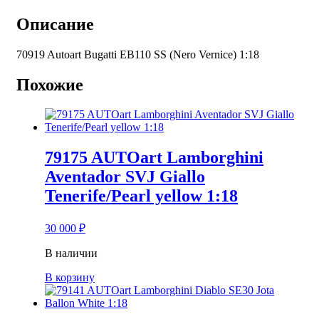
AUTOart
Bugatti
Описание
EB110
SS
70919 Autoart Bugatti EB110 SS (Nero Vernice) 1:18
Nero
Vernice
Похожие
1:18
79175 AUTOart Lamborghini
Aventador SVJ Giallo
Tenerife/Pearl yellow 1:18
30 000
₽
В наличии
В корзину