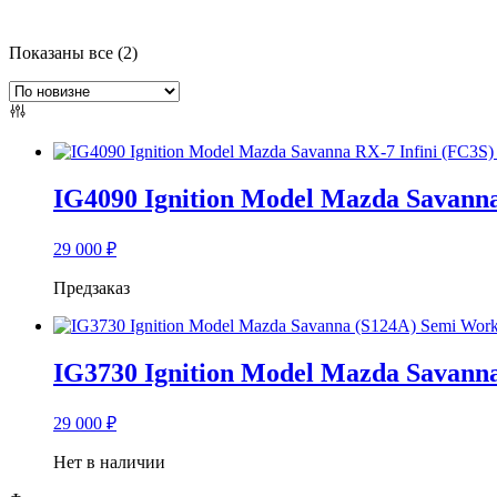
Сортировка:
Показаны все (2)
самые
недавние
IG4090 Ignition Model Mazda Savanna 
29 000
₽
Предзаказ
IG3730 Ignition Model Mazda Savann
29 000
₽
Нет в наличии