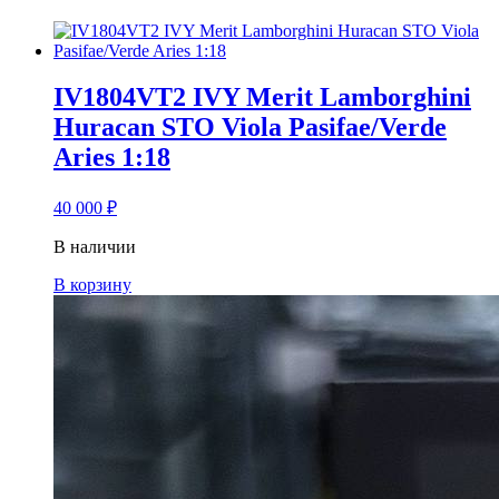
IV1804VT2 IVY Merit Lamborghini
Huracan STO Viola Pasifae/Verde
Aries 1:18
40 000
₽
В наличии
В корзину