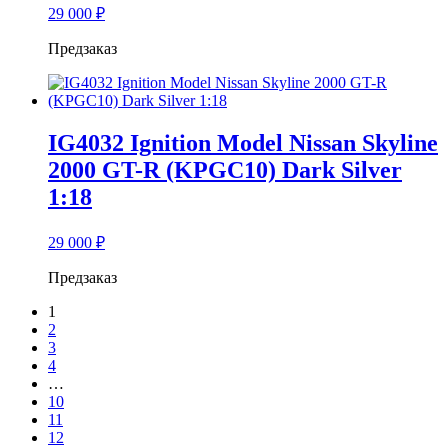
29 000
₽
Предзаказ
IG4032 Ignition Model Nissan Skyline
2000 GT-R (KPGC10) Dark Silver
1:18
29 000
₽
Предзаказ
1
2
3
4
…
10
11
12